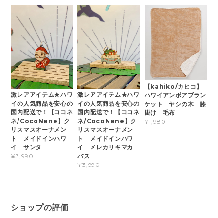
【kahiko/カヒコ】
激レアアイテム★ハワ
激レアアイテム★ハワ
ハワイアンボアブラン
イの人気商品を安心の
イの人気商品を安心の
ケット ヤシの木 膝
国内配送で！【ココネ
国内配送で！【ココネ
掛け 毛布
ネ/CocoNene】ク
ネ/CocoNene】ク
¥1,980
リスマスオーナメン
リスマスオーナメン
ト メイドインハワ
ト メイドインハワ
イ サンタ
イ メレカリキマカ
バス
¥3,990
¥3,990
ショップの評価