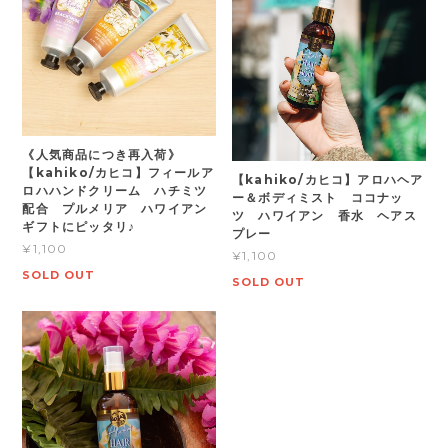
《人気商品につき再入荷》
【kahiko/カヒコ】フィールア
【kahiko/カヒコ】アロハヘア
ロハハンドクリーム ハチミツ
ー＆ボディミスト ココナッ
配合 プルメリア ハワイアン
ツ ハワイアン 香水 ヘアス
ギフトにピッタリ♪
プレー
¥1,100
¥1,100
SOLD OUT
SOLD OUT