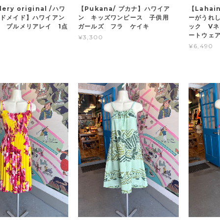
lery original /ハワ
【Pukana/ プカナ】ハワイア
【Laha
ドメイド】ハワイアン
ン キッズワンピース 子供用
ーがうれし
 プルメリアレイ 1点
ガールズ フラ ケイキ
ック V
ートウェ
¥3,300
¥6,490