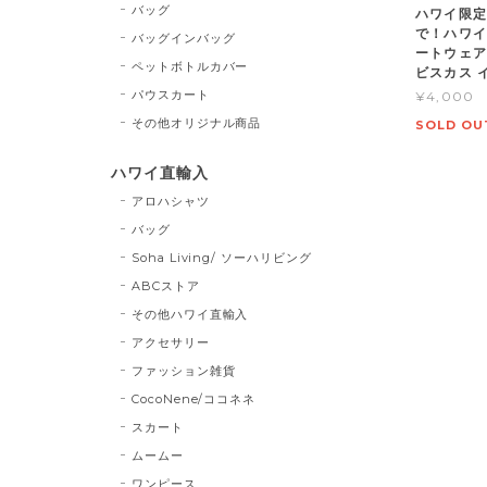
バッグ
ハワイ限定
で！ハワイ
バッグインバッグ
ートウェア
ペットボトルカバー
ビスカス 
パウスカート
¥4,000
その他オリジナル商品
SOLD OU
ハワイ直輸入
アロハシャツ
バッグ
Soha Living/ ソーハリビング
ABCストア
その他ハワイ直輸入
アクセサリー
ファッション雑貨
CocoNene/ココネネ
スカート
ムームー
ワンピース