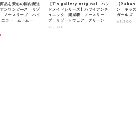
商品を安心の国内配送
【T’s gallery original ハン
【Puka
アンワンピ―ス リゾ
ドメイドシリーズ】ハワイアンチ
ン キッ
 ノースリーブ ハイ
ュニック 楽屋着 ノースリー
ガールズ
イエロー ムームー
ブ リゾートウェア グリーン
¥3,300
¥6,160
T