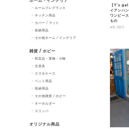
ホーム・インテリア
【T’s gal
ルームフレグランス
イアンハン
キッチン用品
ワンピース
もの
カバー / マット
¥8,580
収納用品
その他ホーム / インテリア
雑貨 / ホビー
民芸品・置物・小物
文房具
スマホケース
ペット用品
収納用品
その他雑貨 / ホビー
キーホルダー
スリッパ
オリジナル商品