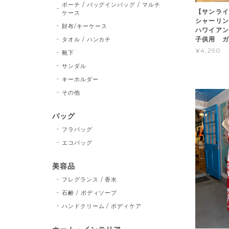
ポーチ / バッグインバッグ / マルチ
【サンライ
ケース
シャーリン
財布/キーケース
ハワイア
子供用 ガ
タオル / ハンカチ
¥4,290
靴下
サンダル
キーホルダー
その他
バッグ
フラバッグ
エコバッグ
美容品
フレグランス / 香水
石鹸 / ボディソープ
ハンドクリーム / ボディケア