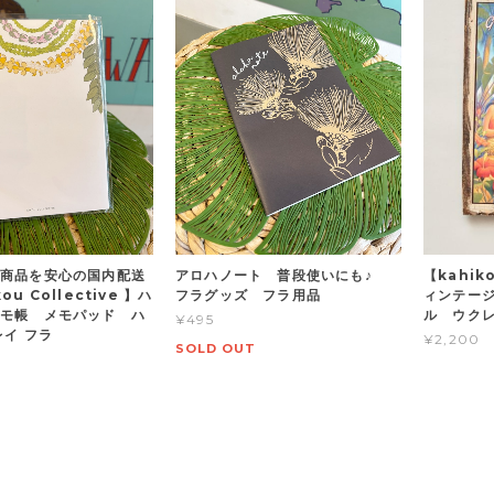
商品を安心の国内配送
アロハノート 普段使いにも♪
【kahi
u Collective 】ハ
フラグッズ フラ用品
ィンテー
モ帳 メモパッド ハ
ル ウク
¥495
レイ フラ
¥2,200
SOLD OUT