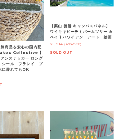
【栗山 義勝 キャンバスパネル】
ワイキキビーチ ( パームツリー ＆
ベイ ) ハワイアン アート 絵画
¥1,914
(40%OFF)
人気商品を安心の国内配
SOLD OUT
kou Collective 】
アンステッカー ロング
 シール フラレイ プ
水に濡れてもOK
T