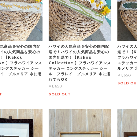
気商品を安心の国内配
ハワイの人気商品を安心の国内配
ハワイの
イの人気商品を安心の
送で！ハワイの人気商品を安心の
送で！【Ka
！【Kakou
国内配送で！【Kakou
フラハワイ
tive 】フラハワイアンス
Collective 】フラハワイアンス
ステッカー
ロングステッカー シー
テッカー ロングステッカー シー
ルメリア 
イ プルメリア 水に濡
ル フラレイ プルメリア 水に濡
¥1,650
れてもOK
SOLD OU
¥1,650
T
SOLD OUT