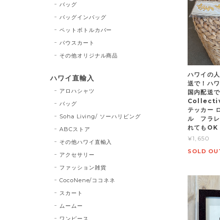
バッグ
バッグインバッグ
ペットボトルカバー
パウスカート
その他オリジナル商品
ハワイの人
ハワイ直輸入
送で！ハワ
アロハシャツ
国内配送で
Collec
バッグ
テッカー 
Soha Living/ ソーハリビング
ル フラレ
れてもOK
ABCストア
¥1,650
その他ハワイ直輸入
SOLD OU
アクセサリー
ファッション雑貨
CocoNene/ココネネ
スカート
ムームー
ワンピース