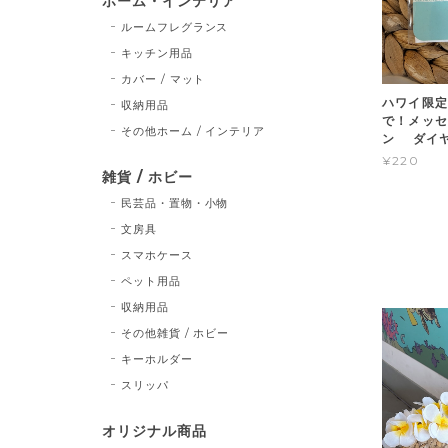
ホーム・インテリア
ルームフレグランス
キッチン用品
カバー / マット
ハワイ限定
収納用品
で！メッセ
その他ホーム / インテリア
ン ダイ
¥220
雑貨 / ホビー
民芸品・置物・小物
文房具
スマホケース
ペット用品
収納用品
その他雑貨 / ホビー
キーホルダー
スリッパ
オリジナル商品