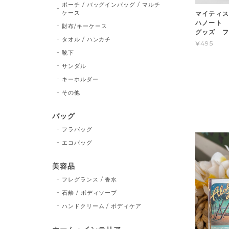
ポーチ / バッグインバッグ / マルチ
ケース
マイティス
ハノート 
財布/キーケース
グッズ 
タオル / ハンカチ
¥495
靴下
サンダル
キーホルダー
その他
バッグ
フラバッグ
エコバッグ
美容品
フレグランス / 香水
石鹸 / ボディソープ
ハンドクリーム / ボディケア