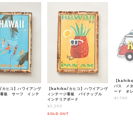
【kahi
バス メ
ko/カヒコ】ハワイアンヴ
【kahiko/カヒコ】ハワイアンヴ
ード オ
看板 サーフ インテ
ィンテージ看板 パイナップル
¥1,760
インテリアボード
¥2,200
SOLD OUT