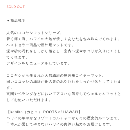
SOLD OUT
▼商品説明
人気のココヤシマットシリーズ。
碧く輝く海、ハワイの大地が優しくあなたを包み込んでくれます。
ベストセラー商品で屋外用マットです。
泥や砂の汚れをしっかり落とし、室内へ泥やホコリが入りにくくし
てくれます。
デザインをリニューアルしています。
ココヤシから生まれた天然繊維の屋外用コイヤーマット。
固いココヤシの繊維が靴の裏の泥や汚れをしっかり落としてくれま
す。
玄関やベランダなどにおいてアロハな気持ちでウェルカムマットと
してお使いいただけます。
【kahiko（カヒコ） ROOTS of HAWAI'I】
ハワイの華やかなリゾートカルチャーからその歴史的ルーツまで。
日本人が愛してやまないハワイの奥深い魅力をお届けします。