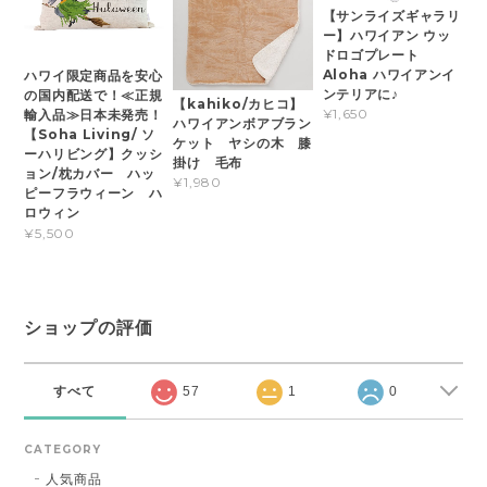
【サンライズギャラリ
ー】ハワイアン ウッ
ドロゴプレート
Aloha ハワイアンイ
ハワイ限定商品を安心
ンテリアに♪
の国内配送で！≪正規
【kahiko/カヒコ】
¥1,650
輸入品≫日本未発売！
ハワイアンボアブラン
【Soha Living/ ソ
ケット ヤシの木 膝
ーハリビング】クッシ
掛け 毛布
ョン/枕カバー ハッ
¥1,980
ピーフラウィーン ハ
ロウィン
¥5,500
ショップの評価
すべて
57
1
0
CATEGORY
人気商品