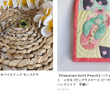
 モバイルフック モンステラ
【HawaiianＱuilt Peach】ハ
ト メガネ /サングラスケース ビ
ハンドメイド 手縫い
¥2,640