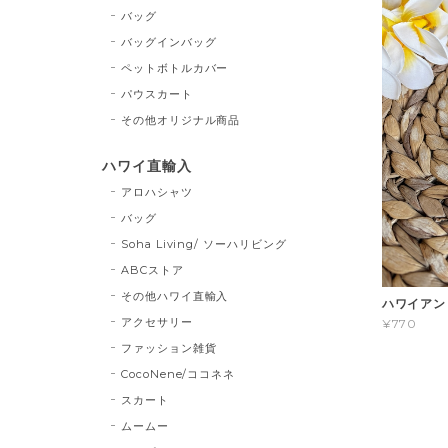
バッグ
バッグインバッグ
ペットボトルカバー
パウスカート
その他オリジナル商品
ハワイ直輸入
アロハシャツ
バッグ
Soha Living/ ソーハリビング
ABCストア
その他ハワイ直輸入
ハワイアン
アクセサリー
¥770
ファッション雑貨
CocoNene/ココネネ
スカート
ムームー