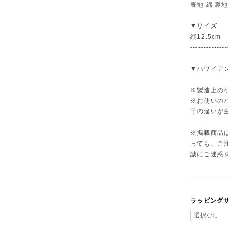
表地 綿 裏地 
▼サイズ
縦12.5cm
--------------
▼ハワイア
※製造上の
※お使いの
干の違いが
※掲載商品
っても、ご
誠にご迷惑
--------------
ラッピング