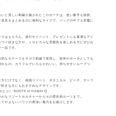
合いと美しい刺繍が施されたこのポーチは、使い勝手も抜群。
ク道具をまとめるのに便利なサイズで、バッグの中でも邪魔に
。
ースはもちろん、旅行やイベント、プレゼントにも最適なアイ
ハワイ好きな方や、トロピカルな雰囲気を楽しめる方にぜひお
い一品です。
表的なモチーフをサガラ刺繍で表現し、財布やポーチとしても
優れもの。カラフルでいろもかわいい。持ちやすいループつ
な方だけでなく、南国リゾート、ボタニカル、ビーチ、サーフ
が好きな方にもおすすめなデザインです。
カヒコ） ROOTS of HAWAI'I】
やかなリゾートカルチャーからその歴史的ルーツまで。
してやまないハワイの奥深い魅力をお届けします。