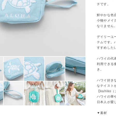
チです。
鮮やかな色
小物やメイ
なりません
デイリーユ
テムです。
すすめした
ハワイの代
利用できる
き。
ハワイ好き
なテイスト
【kahiko（
ハワイの華
日本人が愛
▼素材