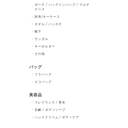
ポーチ / バッグインバッグ / マルチ
ケース
財布/キーケース
タオル / ハンカチ
靴下
サンダル
キーホルダー
その他
バッグ
フラバッグ
エコバッグ
美容品
フレグランス / 香水
石鹸 / ボディソープ
ハンドクリーム / ボディケア