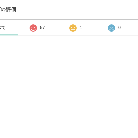
プの評価
べて
57
1
0