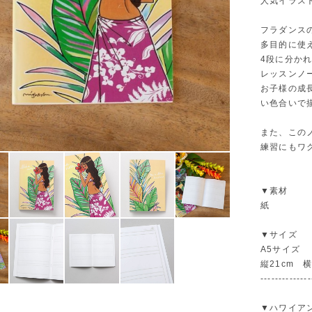
人気イラス
フラダンス
多目的に使
4段に分か
レッスンノ
お子様の成
い色合いで
また、この
練習にもワ
▼素材
紙
▼サイズ
A5サイズ
縦21cm 横
--------------
▼ハワイア