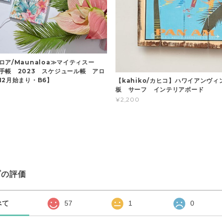
ア/Maunaloa≫マイティスー
手帳 2023 スケジュール帳 アロ
12月始まり・B6】
【kahiko/カヒコ】ハワイアンヴ
板 サーフ インテリアボード
¥2,200
プの評価
べて
57
1
0