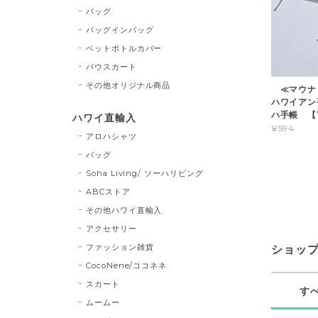
バッグ
バッグインバッグ
ペットボトルカバー
パウスカート
その他オリジナル商品
≪マウナロ
ハワイアン
ハ手帳 【
ハワイ直輸入
¥594
アロハシャツ
バッグ
Soha Living/ ソーハリビング
ABCストア
その他ハワイ直輸入
アクセサリー
ファッション雑貨
ショッ
CocoNene/ココネネ
スカート
す
ムームー