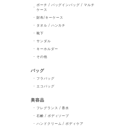
ポーチ / バッグインバッグ / マルチ
ケース
財布/キーケース
タオル / ハンカチ
靴下
サンダル
キーホルダー
その他
バッグ
フラバッグ
エコバッグ
美容品
フレグランス / 香水
石鹸 / ボディソープ
ハンドクリーム / ボディケア