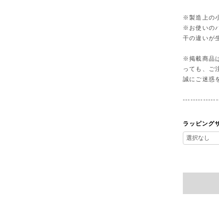
※製造上の
※お使いの
干の違いが
※掲載商品
っても、ご
誠にご迷惑
--------------
ラッピング