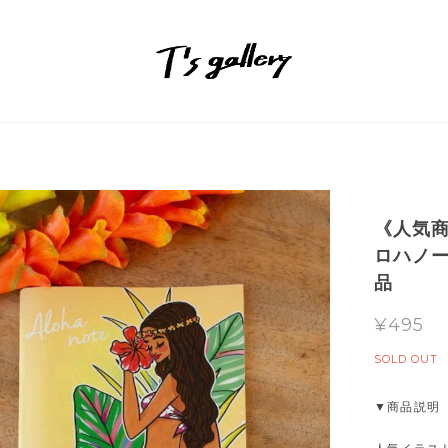
《人気
ロハノ
品
¥495
SOLD OUT
▼商品説明