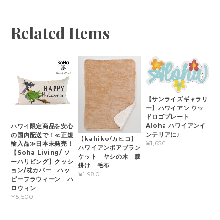
Related Items
【サンライズギャラリ
ー】ハワイアン ウッ
ドロゴプレート
Aloha ハワイアンイ
ハワイ限定商品を安心
ンテリアに♪
の国内配送で！≪正規
【kahiko/カヒコ】
¥1,650
輸入品≫日本未発売！
ハワイアンボアブラン
【Soha Living/ ソ
ケット ヤシの木 膝
ーハリビング】クッシ
掛け 毛布
ョン/枕カバー ハッ
¥1,980
ピーフラウィーン ハ
ロウィン
¥5,500