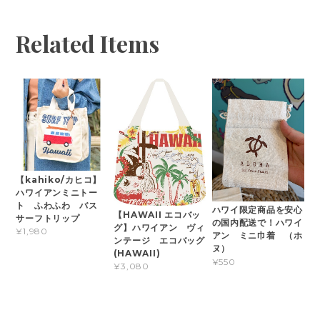
Related Items
【kahiko/カヒコ】
ハワイアンミニトー
ト ふわふわ バス
ハワイ限定商品を安心
【HAWAII エコバッ
サーフトリップ
の国内配送で！ハワイ
グ】ハワイアン ヴィ
¥1,980
アン ミニ巾着 （ホ
ンテージ エコバッグ
ヌ）
(HAWAII)
¥550
¥3,080