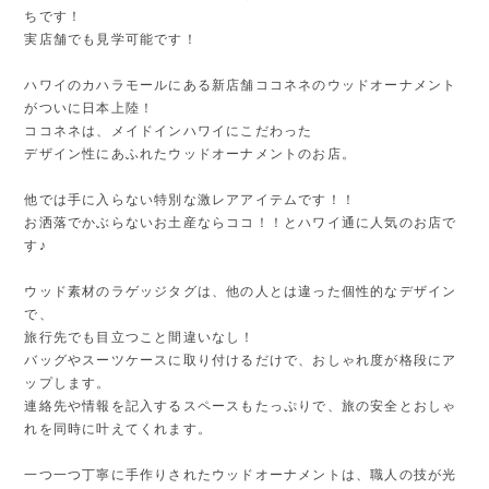
ちです！
実店舗でも見学可能です！
ハワイのカハラモールにある新店舗ココネネのウッドオーナメント
がついに日本上陸！
ココネネは、メイドインハワイにこだわった
デザイン性にあふれたウッドオーナメントのお店。
他では手に入らない特別な激レアアイテムです！！
お洒落でかぶらないお土産ならココ！！とハワイ通に人気のお店で
す♪
ウッド素材のラゲッジタグは、他の人とは違った個性的なデザイン
で、
旅行先でも目立つこと間違いなし！
バッグやスーツケースに取り付けるだけで、おしゃれ度が格段にア
ップします。
連絡先や情報を記入するスペースもたっぷりで、旅の安全とおしゃ
れを同時に叶えてくれます。
一つ一つ丁寧に手作りされたウッドオーナメントは、職人の技が光