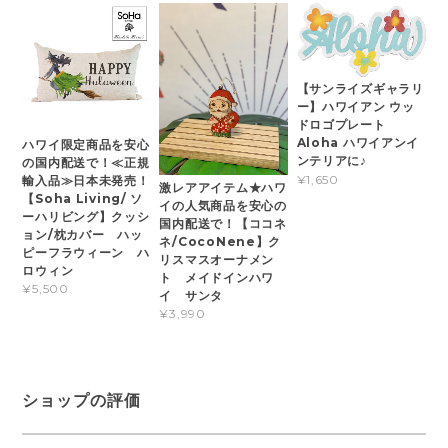
【サンライズギャラリ
ー】ハワイアン ウッ
ドロゴプレート
Aloha ハワイアンイ
ハワイ限定商品を安心
ンテリアに♪
の国内配送で！≪正規
¥1,650
輸入品≫日本未発売！
激レアアイテム★ハワ
【Soha Living/ ソ
イの人気商品を安心の
ーハリビング】クッシ
国内配送で！【ココネ
ョン/枕カバー ハッ
ネ/CocoNene】ク
ピーフラウィーン ハ
リスマスオーナメン
ロウィン
ト メイドインハワ
¥5,500
イ サンタ
¥3,990
ショップの評価