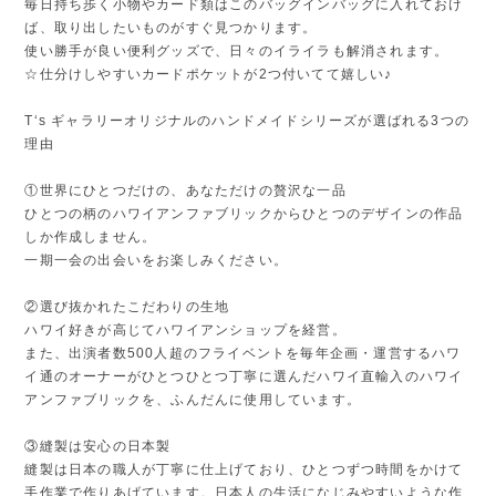
毎日持ち歩く小物やカード類はこのバッグインバッグに入れておけ
ば、取り出したいものがすぐ見つかります。
使い勝手が良い便利グッズで、日々のイライラも解消されます。
☆仕分けしやすいカードポケットが2つ付いてて嬉しい♪
T‘s ギャラリーオリジナルのハンドメイドシリーズが選ばれる3つの
理由
①世界にひとつだけの、あなただけの贅沢な一品
ひとつの柄のハワイアンファブリックからひとつのデザインの作品
しか作成しません。
一期一会の出会いをお楽しみください。
②選び抜かれたこだわりの生地
ハワイ好きが高じてハワイアンショップを経営。
また、出演者数500人超のフライベントを毎年企画・運営するハワ
イ通のオーナーがひとつひとつ丁寧に選んだハワイ直輸入のハワイ
アンファブリックを、ふんだんに使用しています。
③縫製は安心の日本製
縫製は日本の職人が丁寧に仕上げており、ひとつずつ時間をかけて
手作業で作りあげています。日本人の生活になじみやすいような作