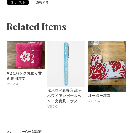
通報する
Related Items
ABCバッグお取り置
き専用注文
¥5,250
≪ハワイ直輸入品≫
オーダー注文
ハワイアンボールペ
¥6,314
ン 文房具 ホヌ
¥990
ショップの評価