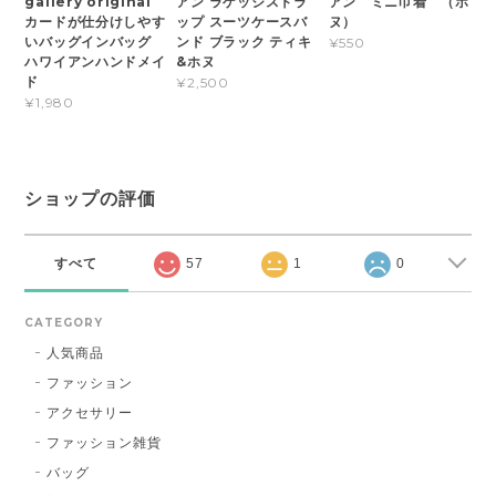
gallery original
アン ラゲッジストラ
アン ミニ巾着 （ホ
カードが仕分けしやす
ップ スーツケースバ
ヌ）
いバッグインバッグ
ンド ブラック ティキ
¥550
ハワイアンハンドメイ
&ホヌ
ド
¥2,500
¥1,980
ショップの評価
すべて
57
1
0
CATEGORY
人気商品
ファッション
アクセサリー
ファッション雑貨
バッグ