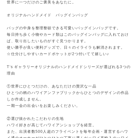
世界に一つだけのご褒美をあなたに。
オリジナルハンドメイド バッグインバッグ
バッグの中身を整理整頓できる可愛いバッグインバッグです。
毎日持ち歩く小物やカード類はこのバッグインバッグに入れておけ
ば、取り出したいものがすぐ見つかります。
使い勝手が良い便利グッズで、日々のイライラも解消されます。
☆仕分けしやすいカードポケットが2つ付いてて嬉しい♪
T‘s ギャラリーオリジナルのハンドメイドシリーズが選ばれる3つの
理由
①世界にひとつだけの、あなただけの贅沢な一品
ひとつの柄のハワイアンファブリックからひとつのデザインの作品
しか作成しません。
一期一会の出会いをお楽しみください。
②選び抜かれたこだわりの生地
ハワイ好きが高じてハワイアンショップを経営。
また、出演者数500人超のフライベントを毎年企画・運営するハワ
イ通のオーナーがひとつひとつ丁寧に選んだハワイ直輸入のハワイ