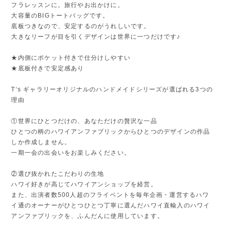
フラレッスンに。旅行やお出かけに。
大容量のBIGトートバッグです。
底板つきなので、安定するのがうれしいです。
大きなリーフが目を引くデザインは世界に一つだけです♪
★内側にポケット付きで仕分けしやすい
★底板付きで安定感あり
T‘s ギャラリーオリジナルのハンドメイドシリーズが選ばれる3つの
理由
①世界にひとつだけの、あなただけの贅沢な一品
ひとつの柄のハワイアンファブリックからひとつのデザインの作品
しか作成しません。
一期一会の出会いをお楽しみください。
②選び抜かれたこだわりの生地
ハワイ好きが高じてハワイアンショップを経営。
また、出演者数500人超のフライベントを毎年企画・運営するハワ
イ通のオーナーがひとつひとつ丁寧に選んだハワイ直輸入のハワイ
アンファブリックを、ふんだんに使用しています。