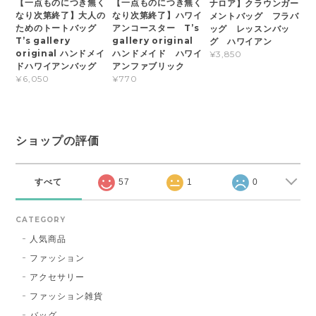
【一点ものにつき無く
【一点ものにつき無く
ナロア】クラウンガー
なり次第終了】大人の
なり次第終了】ハワイ
メントバッグ フラバ
ためのトートバッグ
アンコースター T’s
ッグ レッスンバッ
T’s gallery
gallery original
グ ハワイアン
original ハンドメイ
ハンドメイド ハワイ
¥3,850
ドハワイアンバッグ
アンファブリック
¥6,050
¥770
ショップの評価
すべて
57
1
0
CATEGORY
人気商品
ファッション
アクセサリー
ファッション雑貨
バッグ