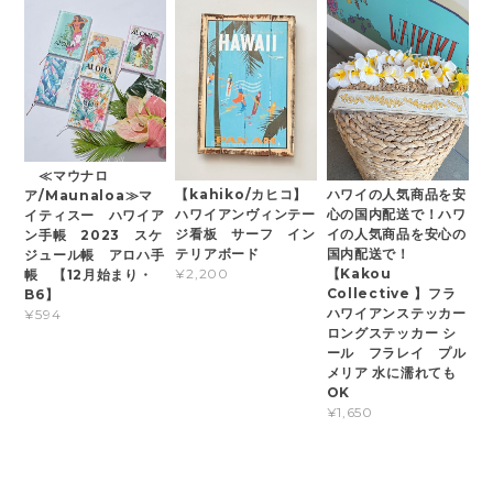
≪マウナロ
【kahiko/カヒコ】
ハワイの人気商品を安
ア/Maunaloa≫マ
ハワイアンヴィンテー
心の国内配送で！ハワ
イティスー ハワイア
ジ看板 サーフ イン
イの人気商品を安心の
ン手帳 2023 スケ
テリアボード
国内配送で！
ジュール帳 アロハ手
【Kakou
¥2,200
帳 【12月始まり・
Collective 】フラ
B6】
ハワイアンステッカー
¥594
ロングステッカー シ
ール フラレイ プル
メリア 水に濡れても
OK
¥1,650