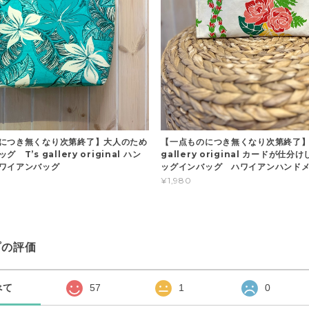
につき無くなり次第終了】大人のため
【一点ものにつき無くなり次第終了】T
 T’s gallery original ハン
gallery original カードが仕
ハワイアンバッグ
ッグインバッグ ハワイアンハンド
¥1,980
プの評価
べて
57
1
0