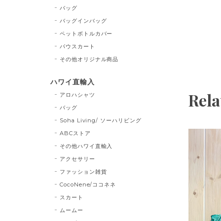
バッグ
バッグインバッグ
ペットボトルカバー
パウスカート
その他オリジナル商品
ハワイ直輸入
Rela
アロハシャツ
バッグ
Soha Living/ ソーハリビング
ABCストア
その他ハワイ直輸入
アクセサリー
ファッション雑貨
CocoNene/ココネネ
スカート
ムームー