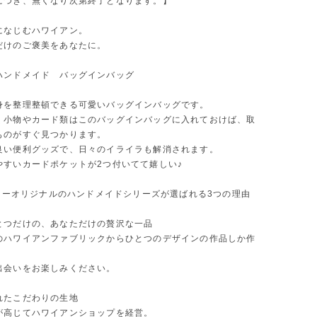
につき、無くなり次第終了となります。】
になじむハワイアン。
だけのご褒美をあなたに。
ハンドメイド バッグインバッグ
身を整理整頓できる可愛いバッグインバッグです。
く小物やカード類はこのバッグインバッグに入れておけば、取
ものがすぐ見つかります。
良い便利グッズで、日々のイライラも解消されます。
やすいカードポケットが2つ付いてて嬉しい♪
ラリーオリジナルのハンドメイドシリーズが選ばれる3つの理由
とつだけの、あなただけの贅沢な一品
のハワイアンファブリックからひとつのデザインの作品しか作
。
出会いをお楽しみください。
れたこだわりの生地
が高じてハワイアンショップを経営。