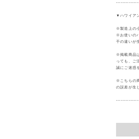
--------------
▼ハワイア
※製造上の
※お使いの
干の違いが
※掲載商品
っても、ご
誠にご迷惑
※こちらの
の誤差が生
--------------