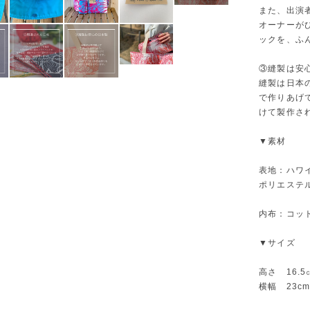
また、出演
オーナーが
ックを、ふ
③縫製は安
縫製は日本
で作りあげ
けて製作さ
▼素材
表地：ハワ
ポリエステル
内布：コット
▼サイズ
高さ 16.5
横幅 23c