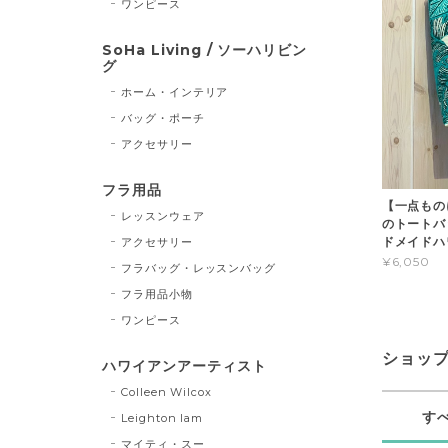
ワンピース
SoHa Living / ソーハリビン
グ
ホーム・インテリア
バッグ・ポーチ
アクセサリー
フラ用品
【一点もの
レッスンウェア
のトートバッグ
ドメイド
アクセサリー
¥6,050
フラバッグ・レッスンバッグ
フラ用品小物
ワンピース
ショッ
ハワイアンアーティスト
Colleen Wilcox
す
Leighton lam
マイティ・スー