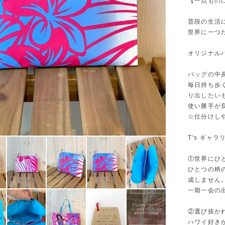
【一点もの
普段の生活
世界に一つ
オリジナル
バッグの中
毎日持ち歩
り出したい
使い勝手が
☆仕分けし
T‘s ギャ
①世界にひ
ひとつの柄
成しません
一期一会の
②選び抜か
ハワイ好き