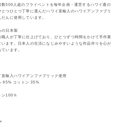
者数500人超のフライベントを毎年企画・運営するハワイ通の
ひとつひとつ丁寧に選んだハワイ直輸入のハワイアンファブリ
んだんに使用しています。
心の日本製
の職人が丁寧に仕上げており、ひとつずつ時間をかけて手作業
ています。日本人の生活になじみやすいような作品作りを心が
れています。
イ直輸入ハワイアンファブリック使用
 65% コットン 35%
ン100％
㎝
m