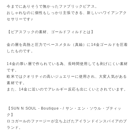
今までにありそうで無かったファブリックピアス。
おしゃれなのに個性もしっかり主張できる、新しいハワイアンアク
セサリーです♪
【ピアスフックの素材、ゴールドフィルドとは】
金の層を高熱と圧力でベースメタル（真鍮）に14金ゴールドを圧着
したものです。
14金の厚い層で作られている為、長時間使用しても剥げにくい素材
です。
欧米ではクオリティの高いジュエリーに使用され、大変人気がある
素材です。
また、14金に近いのでアレルギー反応も出にくいとされています。
【SUN N SOUL - Boutique - / サン・エン・ソウル・ブティッ
ク】
ロコガールのファージーが立ち上げたアイランドインスパイアのブ
ランド。