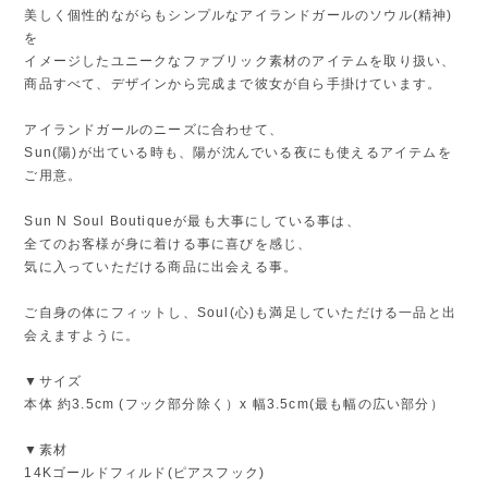
美しく個性的ながらもシンプルなアイランドガールのソウル(精神)
を
イメージしたユニークなファブリック素材のアイテムを取り扱い、
商品すべて、デザインから完成まで彼女が自ら手掛けています。
アイランドガールのニーズに合わせて、
Sun(陽)が出ている時も、陽が沈んでいる夜にも使えるアイテムを
ご用意。
Sun N Soul Boutiqueが最も大事にしている事は、
全てのお客様が身に着ける事に喜びを感じ、
気に入っていただける商品に出会える事。
ご自身の体にフィットし、Soul(心)も満足していただける一品と出
会えますように。
▼サイズ
本体 約3.5cm (フック部分除く）x 幅3.5cm(最も幅の広い部分）
▼素材
14Kゴールドフィルド(ピアスフック)