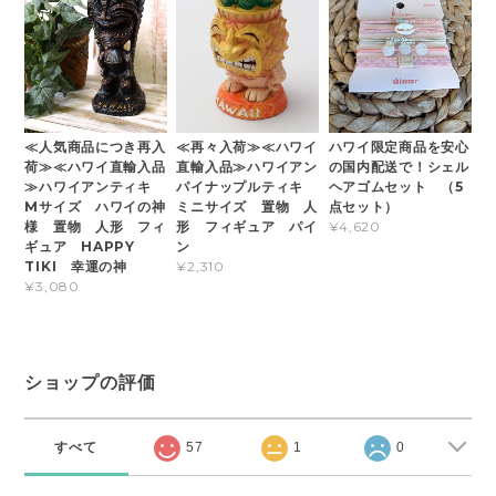
≪人気商品につき再入
≪再々入荷≫≪ハワイ
ハワイ限定商品を安心
荷≫≪ハワイ直輸入品
直輸入品≫ハワイアン
の国内配送で！シェル
≫ハワイアンティキ
パイナップルティキ
ヘアゴムセット （5
Mサイズ ハワイの神
ミニサイズ 置物 人
点セット）
様 置物 人形 フィ
形 フィギュア パイ
¥4,620
ギュア HAPPY
ン
TIKI 幸運の神
¥2,310
¥3,080
ショップの評価
すべて
57
1
0