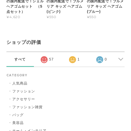
の国内配送で！シェル
の国内配送で！プルメ
の国内配送で！プルメ
ヘアゴムセット （5
リア キッズ ヘアゴム
リア キッズ ヘアゴム
点セット）
(ピンク)
(ブルー)
¥4,620
¥550
¥550
ショップの評価
すべて
57
1
0
CATEGORY
人気商品
ファッション
アクセサリー
ファッション雑貨
バッグ
美容品
ホーム・インテリア