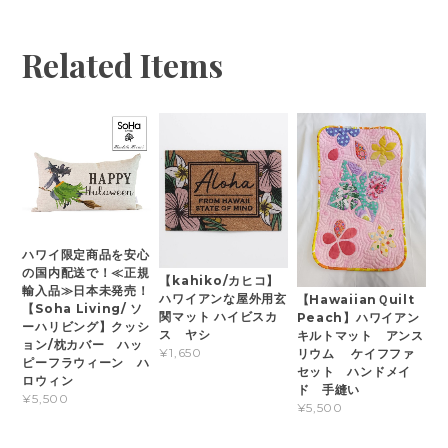
Related Items
ハワイ限定商品を安心
の国内配送で！≪正規
【kahiko/カヒコ】
輸入品≫日本未発売！
ハワイアンな屋外用玄
【HawaiianＱuilt
【Soha Living/ ソ
関マット ハイビスカ
Peach】ハワイアン
ーハリビング】クッシ
ス ヤシ
キルトマット アンス
ョン/枕カバー ハッ
¥1,650
リウム ケイフファ
ピーフラウィーン ハ
セット ハンドメイ
ロウィン
ド 手縫い
¥5,500
¥5,500