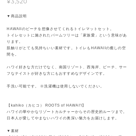
¥3,520
▼商品説明
HAWAIIのビーチを想像させてくれるトイレマットセット。
トイレセットに施されたパームツリーは「家族愛」という意味があ
ります。
肌触りがとても気持ちいい素材です。トイレもHAWAIIの癒しの空
間を。
ハワイ好きな方だけでなく、南国リゾート、西海岸、ビーチ、サー
フなテイストが好きな方にもおすすめなデザインです。
手洗い可能です。 ※洗濯機は使用しないでください。
【kahiko（カヒコ） ROOTS of HAWAI'I】
ハワイの華やかなリゾートカルチャーからその歴史的ルーツまで。
日本人が愛してやまないハワイの奥深い魅力をお届けします。
▼素材