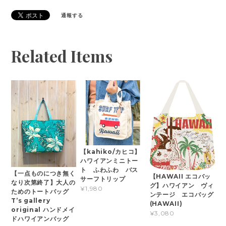
通報する
Related Items
【kahiko/カヒコ】
ハワイアンミニトー
ト ふわふわ バス
【一点ものにつき無く
【HAWAII エコバッ
サーフトリップ
なり次第終了】大人の
グ】ハワイアン ヴィ
¥1,980
ためのトートバッグ
ンテージ エコバッグ
T’s gallery
(HAWAII)
original ハンドメイ
¥3,080
ドハワイアンバッグ