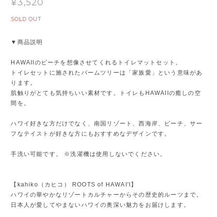
¥3,520
SOLD OUT
▼商品説明
HAWAIIのビーチを想像させてくれるトイレマットセット。
トイレセットに施されたパームツリーは「家族愛」という意味があ
ります。
肌触りがとても気持ちいい素材です。トイレもHAWAIIの癒しの空
間を。
ハワイ好きな方だけでなく、南国リゾート、西海岸、ビーチ、サー
フなテイストが好きな方にもおすすめなデザインです。
手洗い可能です。 ※洗濯機は使用しないでください。
【kahiko（カヒコ） ROOTS of HAWAI'I】
ハワイの華やかなリゾートカルチャーからその歴史的ルーツまで。
日本人が愛してやまないハワイの奥深い魅力をお届けします。