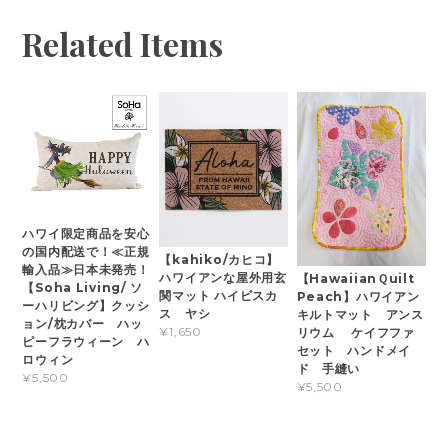
Related Items
ハワイ限定商品を安心
の国内配送で！≪正規
【kahiko/カヒコ】
輸入品≫日本未発売！
ハワイアンな屋外用玄
【HawaiianＱuilt
【Soha Living/ ソ
関マット ハイビスカ
Peach】ハワイアン
ーハリビング】クッシ
ス ヤシ
キルトマット アンス
ョン/枕カバー ハッ
¥1,650
リウム ケイフファ
ピーフラウィーン ハ
セット ハンドメイ
ロウィン
ド 手縫い
¥5,500
¥5,500