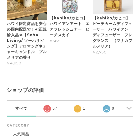
【kahiko/カヒコ】
【kahiko/カヒコ】
ハワイ限定商品を安心
ハワイアンアート エ
ビーチカームディフュ
の国内配送で！≪正規
アフレッシュナー ビ
ーザー ハワイアン
輸入品≫【Soha
ーチスカイ
ディフューザー フレ
Living/ ソーハリビ
グランス （マナカプ
¥385
ング】アロマシグネチ
ルメリア）
ャーキャンドル プル
¥2,750
メリアの香り
¥4,950
ショップの評価
すべて
57
1
0
CATEGORY
人気商品