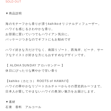
SOLD OUT
▼商品説明
海のモチーフから香りが漂うkahikoオリジナルディフューザー。
ハワイを感じるさわやかな香り。
お部屋に置いていつでもハワイアン気分に。
パッケージつきなのでギフトにもお勧めです
ハワイ好きな方だけでなく、南国リゾート、西海岸、ビーチ、サー
フなテイストが好きな方にもおすすめなデザインです。
【 ALOHA SUNDAY アロハサンデー 】
休日にぴったりな爽やかで甘い香り
【kahiko（カヒコ） ROOTS of HAWAI'I】
ハワイの華やかなリゾートカルチャーからその歴史的ルーツまで。
日本人が愛してやまないハワイの奥深い魅力をお届けします。
▼素材
石膏 香料 アルコール