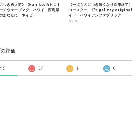
につき再入荷》【kahiko/カヒコ】
【一点ものにつき無くなり次第終了
ビーチウェーブマグ ハワイ 西海岸
コースター T’s gallery origin
のあなたに ネイビー
イド ハワイアンファブリック
¥770
プの評価
べて
57
1
0