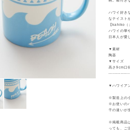
柄。箱付き
ハワイ好き
なテイスト
【kahiko（
ハワイの華
日本人が愛
▼素材
陶器
▼サイズ
高さ9cm口径
--------------
▼ハワイア
※製造上の
※お使いの
干の違いが
※掲載商品
っても、ご