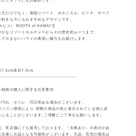
なのでギフトにもお勧めです。
な方だけでなく、南国リゾート、ボタニカル、ビーチ、サーフ
が好きな方にもおすすめなデザインです。
カヒコ） ROOTS of HAWAI'I】
やかなリゾートカルチャーからその歴史的ルーツまで。
してやまないハワイの奥深い魅力をお届けします。
7.5cm底径7.5cm
-------------------------------------------------
ン雑貨の購入に関する注意事項
小汚れ、ホツレ、凹凸等ある場合がございます。
パソコン環境により､実際の商品の色と表示されている色に若
生じることがございます｡ご理解とご了承をお願いします｡
は、実店舗にても販売しております。「在庫あり」の表示があ
注文後に欠品となる可能性がございます。欠品・完売の場合は