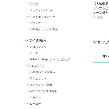
《人気商品
バッグ
シンプル
バッグインバッグ
サーフ好き
ペットボトルカバー
¥1,650
パウスカート
その他オリジナル商品
ハワイ直輸入
ショッ
アロハシャツ
バッグ
す
Soha Living/ ソーハリビング
ABCストア
その他ハワイ直輸入
アクセサリー
ファッション雑貨
CocoNene/ココネネ
スカート
ムームー