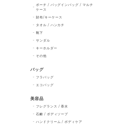
ポーチ / バッグインバッグ / マルチ
ケース
財布/キーケース
タオル / ハンカチ
靴下
サンダル
キーホルダー
その他
バッグ
フラバッグ
エコバッグ
美容品
フレグランス / 香水
石鹸 / ボディソープ
ハンドクリーム / ボディケア