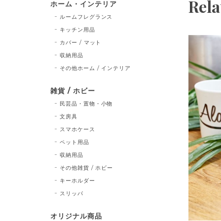
Rela
ホーム・インテリア
ルームフレグランス
キッチン用品
カバー / マット
収納用品
その他ホーム / インテリア
雑貨 / ホビー
民芸品・置物・小物
文房具
スマホケース
ペット用品
収納用品
その他雑貨 / ホビー
キーホルダー
スリッパ
オリジナル商品