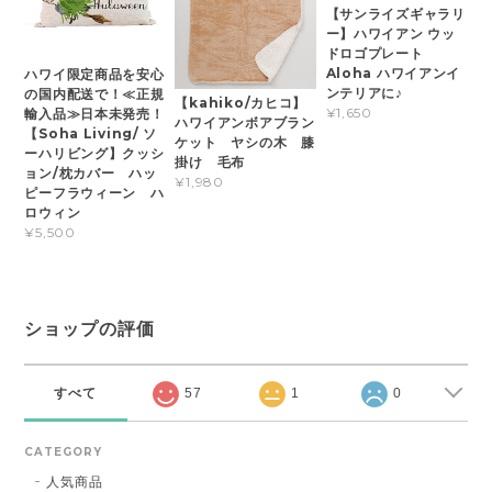
【サンライズギャラリ
ー】ハワイアン ウッ
ドロゴプレート
Aloha ハワイアンイ
ハワイ限定商品を安心
ンテリアに♪
の国内配送で！≪正規
【kahiko/カヒコ】
¥1,650
輸入品≫日本未発売！
ハワイアンボアブラン
【Soha Living/ ソ
ケット ヤシの木 膝
ーハリビング】クッシ
掛け 毛布
ョン/枕カバー ハッ
¥1,980
ピーフラウィーン ハ
ロウィン
¥5,500
ショップの評価
すべて
57
1
0
CATEGORY
人気商品