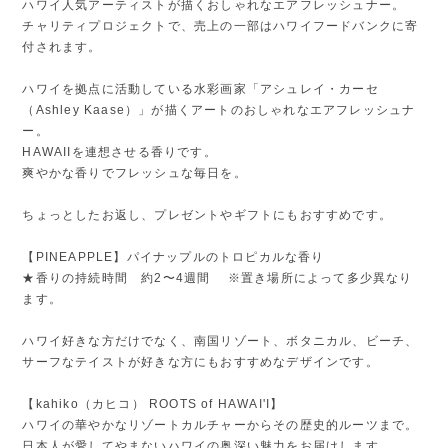
ハワイ人気アーティストが描くおしゃれなエアフレッシュナー。
チャリティプロジェクトで、売上の一部はハワイフードバンクに寄
付されます。
ハワイを拠点に活動している水彩画家「アシュレイ・カーセ
（Ashley Kaase）」が描くアートのおしゃれなエアフレッシュナ
ー。
HAWAIIを連想させる香りです。
爽やかな香りでフレッシュな毎日を。
ちょっとしたお返し、プレゼントやギフトにもおすすめです。
【PINEAPPLE】パイナップルのトロピカルな香り
★香りの持続時間 約2〜4週間 ※置き場所によって多少異なり
ます。
ハワイ好きな方だけでなく、南国リゾート、ボタニカル、ビーチ、
サーフなテイストが好きな方にもおすすめなデザインです。
【kahiko（カヒコ） ROOTS of HAWAI'I】
ハワイの華やかなリゾートカルチャーからその歴史的ルーツまで。
日本人が愛してやまないハワイの奥深い魅力をお届けします。