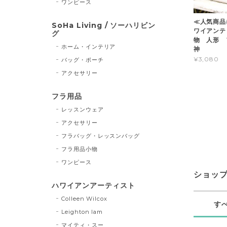
ワンピース
≪人気商品
SoHa Living / ソーハリビン
ワイアンテ
グ
物 人形 フ
ホーム・インテリア
神
¥3,080
バッグ・ポーチ
アクセサリー
フラ用品
レッスンウェア
アクセサリー
フラバッグ・レッスンバッグ
フラ用品小物
ワンピース
ショッ
ハワイアンアーティスト
Colleen Wilcox
す
Leighton lam
マイティ・スー