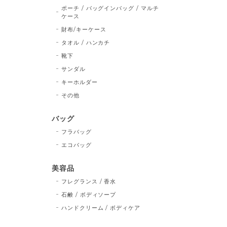
ポーチ / バッグインバッグ / マルチ
ケース
財布/キーケース
タオル / ハンカチ
靴下
サンダル
キーホルダー
その他
バッグ
フラバッグ
エコバッグ
美容品
フレグランス / 香水
石鹸 / ボディソープ
ハンドクリーム / ボディケア