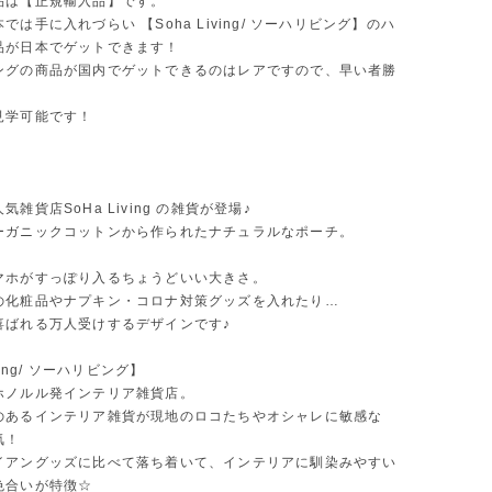
品は【正規輸入品】です。
では手に入れづらい 【Soha Living/ ソーハリビング】のハ
品が日本でゲットできます！
ングの商品が国内でゲットできるのはレアですので、早い者勝
見学可能です！
雑貨店SoHa Living の雑貨が登場♪
ーガニックコットンから作られたナチュラルなポーチ。
マホがすっぽり入るちょうどいい大きさ。
の化粧品やナプキン・コロナ対策グッズを入れたり…
喜ばれる万人受けするデザインです♪
iving/ ソーハリビング】
ホノルル発インテリア雑貨店。
のあるインテリア雑貨が現地のロコたちやオシャレに敏感な
気！
イアングッズに比べて落ち着いて、インテリアに馴染みやすい
色合いが特徴☆