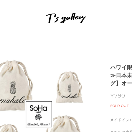
ハワイ
≫日本未
グ】オ
¥790
SOLD OUT
メイドイン