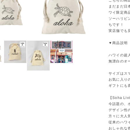
こちらの商
まだまだ日本
ワイ限定商
ソーハリビ
ちです！
実店舗でも
▼商品説明
ハワイの超人気
無漂白のオ
サイズはス
お気に入り
ギフトにも
【Soha L
今話題の、
デザイン性
方々に大人
従来のハワ
おしゃれな