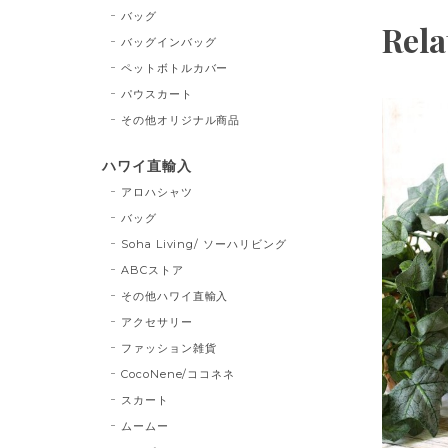
バッグ
Rela
バッグインバッグ
ペットボトルカバー
パウスカート
その他オリジナル商品
ハワイ直輸入
アロハシャツ
バッグ
Soha Living/ ソーハリビング
ABCストア
その他ハワイ直輸入
アクセサリー
ファッション雑貨
CocoNene/ココネネ
スカート
ムームー