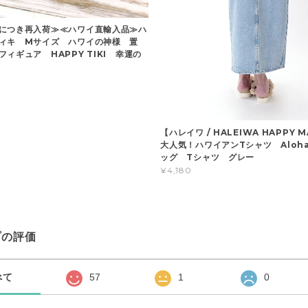
につき再入荷≫≪ハワイ直輸入品≫ハ
ィキ Mサイズ ハワイの神様 置
ィギュア HAPPY TIKI 幸運の
【ハレイワ / HALEIWA HAPPY 
大人気！ハワイアンTシャツ Aloh
ッグ Tシャツ グレー
¥4,180
プの評価
べて
57
1
0