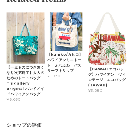
【kahiko/カヒコ】
ハワイアンミニトー
ト ふわふわ バス
【一点ものにつき無く
【HAWAII エコバッ
サーフトリップ
なり次第終了】大人の
グ】ハワイアン ヴィ
¥1,980
ためのトートバッグ
ンテージ エコバッグ
T’s gallery
(HAWAII)
original ハンドメイ
¥3,080
ドハワイアンバッグ
¥6,050
ショップの評価