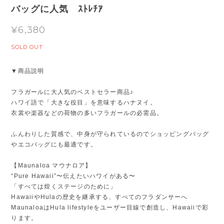
バッグに人気 ｽﾄﾚﾁｱ
¥6,380
SOLD OUT
▼商品説明
フラガールに大人気のベストセラー商品♪
ハワイ語で「大きな役目」を意味するハナヌイ。
衣裳や楽器などの荷物の多いフラガールの必需品。
ふんわりした質感で、中身が守られているのでショッピングバッグ
やエコバッグにも最適です。
【Maunaloa マウナロア】
“Pure Hawaii”〜伝えたいハワイがある〜
「すべては煌くステージのために」
HawaiiやHulaの歴史を継承する、すべてのフラダンサーへ
MaunaloaはHula lifestyleをユーザー目線で創造し、Hawaiiで彩
ります。