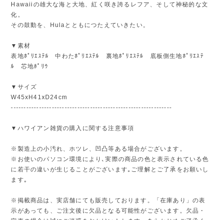
Hawaiiの雄大な海と大地、紅く咲き誇るレフア、そして神秘的な文
化。
その鼓動を、Hulaとともにつたえていきたい。
▼素材
表地ﾎﾟﾘｴｽﾃﾙ 中わたﾎﾟﾘｴｽﾃﾙ 裏地ﾎﾟﾘｴｽﾃﾙ 底板側生地ﾎﾟﾘｴｽﾃ
ﾙ 芯地ﾎﾟﾘｳ
▼サイズ
W45xH41xD24cm
---------------------------------------------------------------
▼ハワイアン雑貨の購入に関する注意事項
※製造上の小汚れ、ホツレ、凹凸等ある場合がございます。
※お使いのパソコン環境により､実際の商品の色と表示されている色
に若干の違いが生じることがございます｡ご理解とご了承をお願いし
ます｡
※掲載商品は、実店舗にても販売しております。「在庫あり」の表
示があっても、ご注文後に欠品となる可能性がございます。欠品・