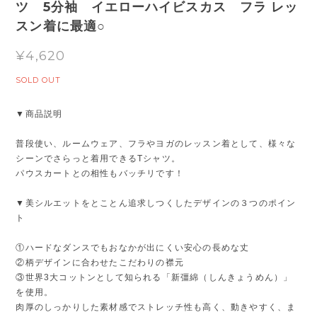
ツ 5分袖 イエローハイビスカス フラ レッ
スン着に最適○
¥4,620
SOLD OUT
▼商品説明
普段使い、ルームウェア、フラやヨガのレッスン着として、様々な
シーンでさらっと着用できるTシャツ。
パウスカートとの相性もバッチリです！
▼美シルエットをとことん追求しつくしたデザインの３つのポイン
ト
①ハードなダンスでもおなかが出にくい安心の長めな丈
②柄デザインに合わせたこだわりの襟元
③世界3大コットンとして知られる「新彊綿（しんきょうめん）」
を使用。
肉厚のしっかりした素材感でストレッチ性も高く、動きやすく、ま