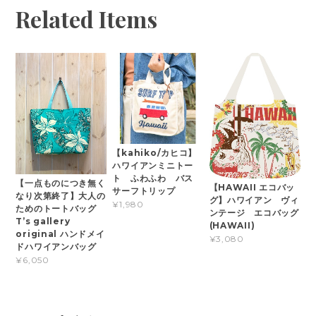
Related Items
【kahiko/カヒコ】
ハワイアンミニトー
ト ふわふわ バス
【一点ものにつき無く
【HAWAII エコバッ
サーフトリップ
なり次第終了】大人の
グ】ハワイアン ヴィ
¥1,980
ためのトートバッグ
ンテージ エコバッグ
T’s gallery
(HAWAII)
original ハンドメイ
¥3,080
ドハワイアンバッグ
¥6,050