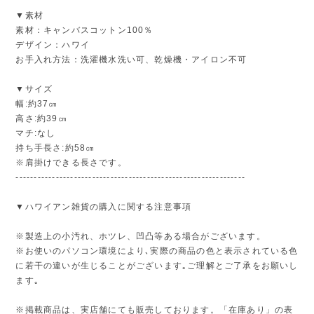
▼素材
素材：キャンバスコットン100％
デザイン：ハワイ
お手入れ方法：洗濯機水洗い可、乾燥機・アイロン不可
▼サイズ
幅:約37㎝
高さ:約39㎝
マチ:なし
持ち手長さ:約58㎝
※肩掛けできる長さです。
---------------------------------------------------------------
▼ハワイアン雑貨の購入に関する注意事項
※製造上の小汚れ、ホツレ、凹凸等ある場合がございます。
※お使いのパソコン環境により､実際の商品の色と表示されている色
に若干の違いが生じることがございます｡ご理解とご了承をお願いし
ます｡
※掲載商品は、実店舗にても販売しております。「在庫あり」の表