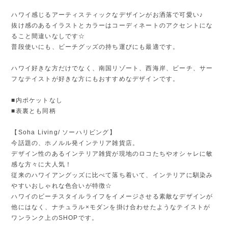
ハワイ感じるアーティスティックなデザインがお洒落で可愛い♪
抜け感のあるイラストとカラーはコーディネートのアクセントにな
ること間違いなしです☆
普段使いにも、ビーチグッズの持ち運びにも最適です。
ハワイ好きな方だけでなく、南国リゾート、西海岸、ビーチ、サー
フなテイストが好きな方にもおすすめなデザインです。
■内ポケットなし
■表裏とも同柄
【Soha Living/ ソーハリビング】
今話題の、ホノルル発インテリア雑貨店。
デザイン性のあるインテリア雑貨が現地のロコたちやオシャレに敏
感な方々に大人気！
従来のハワイアングッズに比べて落ち着いて、インテリアに馴染み
やすいおしゃれな色合いが特徴☆
ハワイのビーチスタイルライフをイメージさせる素敵なデザインが
他にはなく、ナチュラル×モダンを掛け合わせたようなテイストが
ワンランク上のSHOPです。