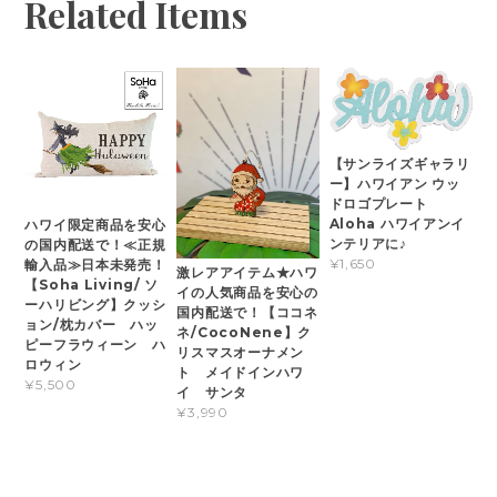
Related Items
【サンライズギャラリ
ー】ハワイアン ウッ
ドロゴプレート
Aloha ハワイアンイ
ハワイ限定商品を安心
ンテリアに♪
の国内配送で！≪正規
¥1,650
輸入品≫日本未発売！
激レアアイテム★ハワ
【Soha Living/ ソ
イの人気商品を安心の
ーハリビング】クッシ
国内配送で！【ココネ
ョン/枕カバー ハッ
ネ/CocoNene】ク
ピーフラウィーン ハ
リスマスオーナメン
ロウィン
ト メイドインハワ
¥5,500
イ サンタ
¥3,990