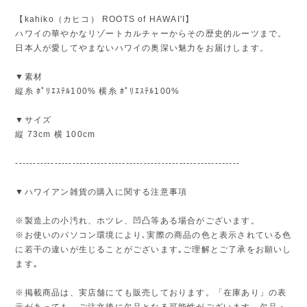
【kahiko（カヒコ） ROOTS of HAWAI'I】
ハワイの華やかなリゾートカルチャーからその歴史的ルーツまで。
日本人が愛してやまないハワイの奥深い魅力をお届けします。
▼素材
縦糸 ﾎﾟﾘｴｽﾃﾙ100% 横糸 ﾎﾟﾘｴｽﾃﾙ100%
▼サイズ
縦 73cm 横 100cm
---------------------------------------------------------------
▼ハワイアン雑貨の購入に関する注意事項
※製造上の小汚れ、ホツレ、凹凸等ある場合がございます。
※お使いのパソコン環境により､実際の商品の色と表示されている色
に若干の違いが生じることがございます｡ご理解とご了承をお願いし
ます｡
※掲載商品は、実店舗にても販売しております。「在庫あり」の表