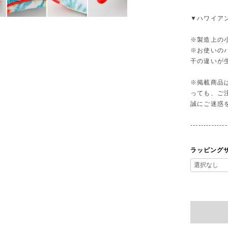
▼ハワイア
※製造上の
※お使いの
干の違いが
※掲載商品
っても、ご
誠にご迷惑
--------------
ラッピング