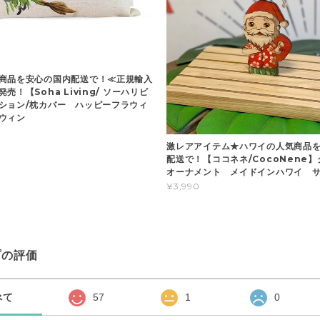
商品を安心の国内配送で！≪正規輸入
売！【Soha Living/ ソーハリビ
ション/枕カバー ハッピーフラウィ
ウィン
激レアアイテム★ハワイの人気商品
配送で！【ココネネ/CocoNene
オーナメント メイドインハワイ 
¥3,990
プの評価
べて
57
1
0