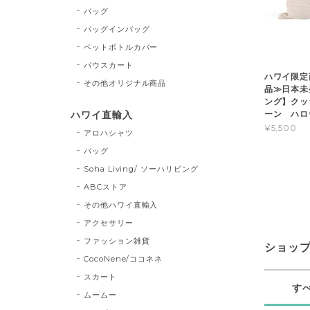
バッグ
バッグインバッグ
ペットボトルカバー
パウスカート
ハワイ限定
その他オリジナル商品
品≫日本未発
ング】クッ
ハワイ直輸入
ーン ハロ
¥5,500
アロハシャツ
バッグ
Soha Living/ ソーハリビング
ABCストア
その他ハワイ直輸入
アクセサリー
ファッション雑貨
ショッ
CocoNene/ココネネ
スカート
す
ムームー