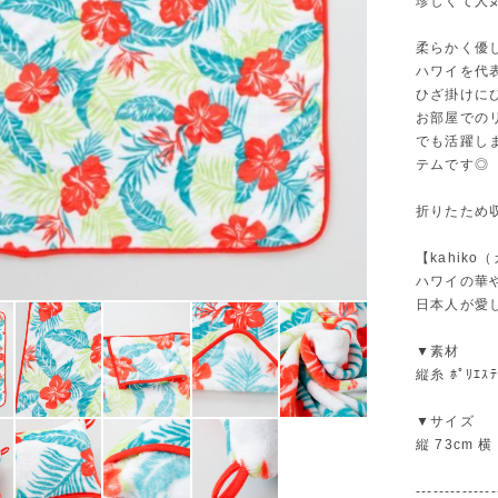
珍しくて人
柔らかく優
ハワイを代
ひざ掛けにぴ
お部屋での
でも活躍し
テムです◎
折りたため
【kahiko（
ハワイの華
日本人が愛
▼素材
縦糸 ﾎﾟﾘｴｽ
▼サイズ
縦 73cm 横
--------------