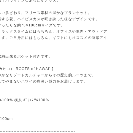
気！ハワイアンなあったかグッズ。
しい肌ざわり。フリース素材の温かなブランケット。
表する花、ハイビスカスが咲き誇った様なデザインです。
ったりな約73×100cmサイズです。
リラックスタイムにはもちろん、オフィスや車内・アウトドア
ます。ご自身用にはもちろん、ギフトにもオススメの防寒アイ
収納出来るポケット付きです。
カヒコ） ROOTS of HAWAI'I】
やかなリゾートカルチャーからその歴史的ルーツまで。
してやまないハワイの奥深い魅力をお届けします。
ﾃﾙ100% 横糸 ﾎﾟﾘｴｽﾃﾙ100%
 100cm
-------------------------------------------------