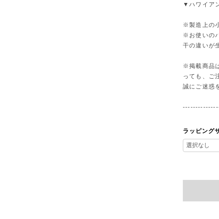
▼ハワイア
※製造上の
※お使いの
干の違いが
※掲載商品
っても、ご
誠にご迷惑
--------------
ラッピング