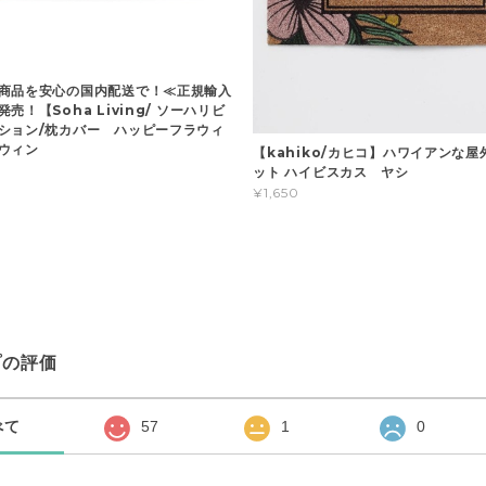
商品を安心の国内配送で！≪正規輸入
売！【Soha Living/ ソーハリビ
ション/枕カバー ハッピーフラウィ
ウィン
【kahiko/カヒコ】ハワイアンな
ット ハイビスカス ヤシ
¥1,650
プの評価
べて
57
1
0