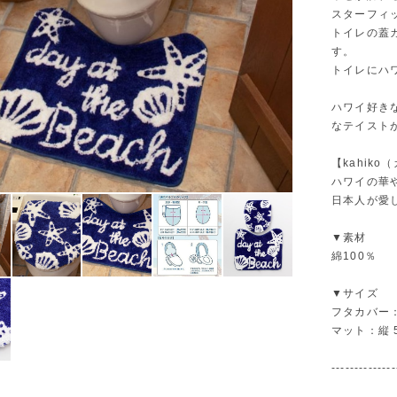
スターフィ
トイレの蓋
す。
トイレにハ
ハワイ好き
なテイスト
【kahiko（
ハワイの華
日本人が愛
▼素材
綿100％
▼サイズ
フタカバー：
マット：縦 5
--------------