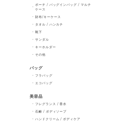
ポーチ / バッグインバッグ / マルチ
ケース
財布/キーケース
タオル / ハンカチ
靴下
サンダル
キーホルダー
その他
バッグ
フラバッグ
エコバッグ
美容品
フレグランス / 香水
石鹸 / ボディソープ
ハンドクリーム / ボディケア