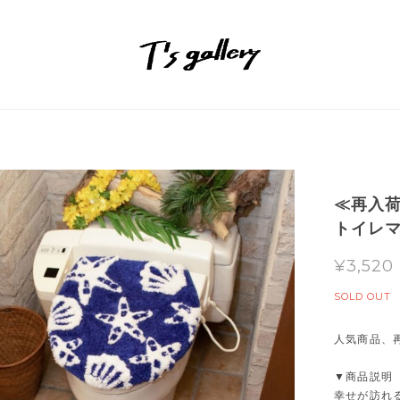
≪再入荷
トイレ
¥3,520
SOLD OUT
人気商品、
▼商品説明
幸せが訪れ