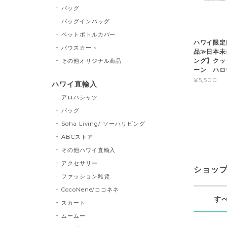
バッグ
バッグインバッグ
ペットボトルカバー
ハワイ限定
パウスカート
品≫日本未発
ング】クッ
その他オリジナル商品
ーン ハロ
¥5,500
ハワイ直輸入
アロハシャツ
バッグ
Soha Living/ ソーハリビング
ABCストア
その他ハワイ直輸入
アクセサリー
ショッ
ファッション雑貨
CocoNene/ココネネ
す
スカート
ムームー