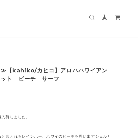
≫【kahiko/カヒコ】アロハハワイアン
マット ビーチ サーフ
再入荷しました。
ると言われるレインボー、ハワイのビーチを思い出すシェルと