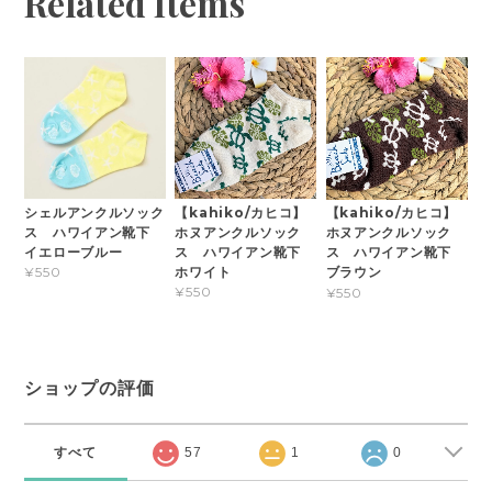
Related Items
シェルアンクルソック
【kahiko/カヒコ】
【kahiko/カヒコ】
ス ハワイアン靴下
ホヌアンクルソック
ホヌアンクルソック
イエローブルー
ス ハワイアン靴下
ス ハワイアン靴下
ホワイト
¥550
ブラウン
¥550
¥550
ショップの評価
すべて
57
1
0