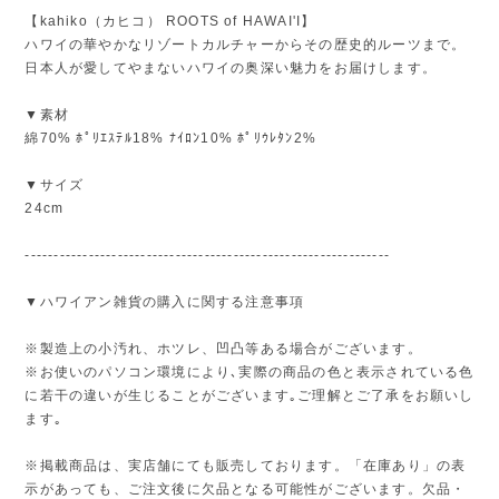
【kahiko（カヒコ） ROOTS of HAWAI'I】
ハワイの華やかなリゾートカルチャーからその歴史的ルーツまで。
日本人が愛してやまないハワイの奥深い魅力をお届けします。
▼素材
綿70% ﾎﾟﾘｴｽﾃﾙ18% ﾅｲﾛﾝ10% ﾎﾟﾘｳﾚﾀﾝ2%
▼サイズ
24cm
---------------------------------------------------------------
▼ハワイアン雑貨の購入に関する注意事項
※製造上の小汚れ、ホツレ、凹凸等ある場合がございます。
※お使いのパソコン環境により､実際の商品の色と表示されている色
に若干の違いが生じることがございます｡ご理解とご了承をお願いし
ます｡
※掲載商品は、実店舗にても販売しております。「在庫あり」の表
示があっても、ご注文後に欠品となる可能性がございます。欠品・