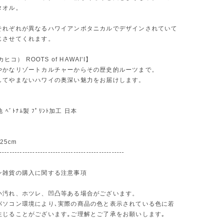
タオル。
それぞれが異なるハワイアンボタニカルでデザインされていて
じさせてくれます。
カヒコ） ROOTS of HAWAI'I】
やかなリゾートカルチャーからその歴史的ルーツまで。
してやまないハワイの奥深い魅力をお届けします。
 ﾍﾞﾄﾅﾑ製 ﾌﾟﾘﾝﾄ加工 日本
横 25cm
-------------------------------------------------
ン雑貨の購入に関する注意事項
小汚れ、ホツレ、凹凸等ある場合がございます。
パソコン環境により､実際の商品の色と表示されている色に若
生じることがございます｡ご理解とご了承をお願いします｡