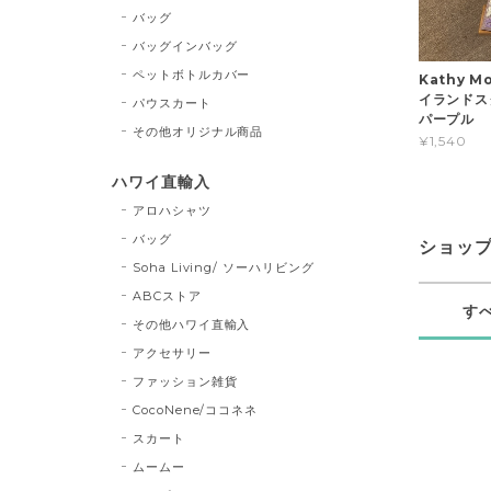
バッグ
バッグインバッグ
ペットボトルカバー
Kathy M
イランド
パウスカート
パープル
その他オリジナル商品
¥1,540
ハワイ直輸入
アロハシャツ
バッグ
ショッ
Soha Living/ ソーハリビング
ABCストア
す
その他ハワイ直輸入
アクセサリー
ファッション雑貨
CocoNene/ココネネ
スカート
ムームー