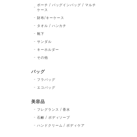
ポーチ / バッグインバッグ / マルチ
ケース
財布/キーケース
タオル / ハンカチ
靴下
サンダル
キーホルダー
その他
バッグ
フラバッグ
エコバッグ
美容品
フレグランス / 香水
石鹸 / ボディソープ
ハンドクリーム / ボディケア