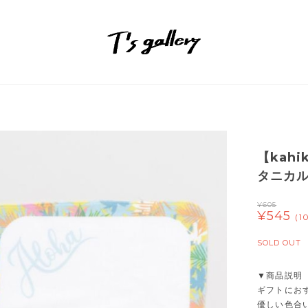
【kah
タニカ
¥605
¥545
(1
SOLD OUT
▼商品説明
ギフトにお
優しい色合