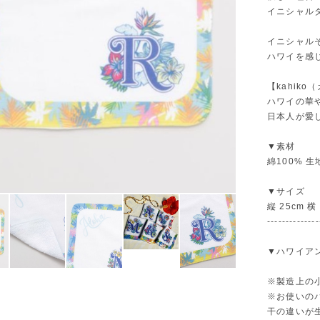
イニシャル
イニシャル
ハワイを感
【kahiko（
ハワイの華
日本人が愛
▼素材
綿100% 生地
▼サイズ
縦 25cm 
--------------
▼ハワイア
※製造上の
※お使いの
干の違いが