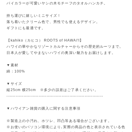
バイカラーが可愛いヤシの木モチーフのタオルハンカチ。
持ち運びに嬉しいミニサイズ！
落ち着いたクリーム色で、男性でも使えるデザイン。
ギフトにも最適です。
【kahiko（カヒコ） ROOTS of HAWAI'I】
ハワイの華やかなリゾートカルチャーからその歴史的ルーツまで。
日本人が愛してやまないハワイの奥深い魅力をお届けします。
▼素材
綿：100%
▼サイズ
縦25cm 横25cm ※多少の誤差はご了承ください。
---------------------------------------------------------------
▼ハワイアン雑貨の購入に関する注意事項
※製造上の小汚れ、ホツレ、凹凸等ある場合がございます。
※お使いのパソコン環境により､実際の商品の色と表示されている色