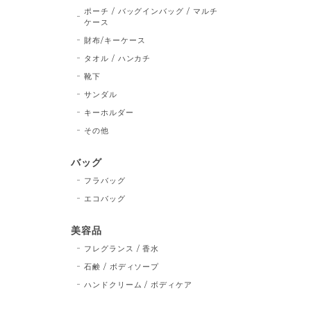
ポーチ / バッグインバッグ / マルチ
ケース
財布/キーケース
タオル / ハンカチ
靴下
サンダル
キーホルダー
その他
バッグ
フラバッグ
エコバッグ
美容品
フレグランス / 香水
石鹸 / ボディソープ
ハンドクリーム / ボディケア