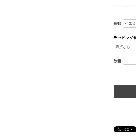
--------------
種類
ラッピング
数量