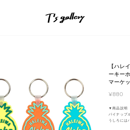
【ハレイ
ーキー
マーケ
¥880
▼商品説明
パイナップ
うしろには