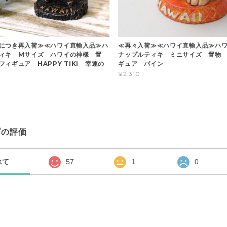
につき再入荷≫≪ハワイ直輸入品≫ハ
≪再々入荷≫≪ハワイ直輸入品≫ハ
ィキ Mサイズ ハワイの神様 置
ナップルティキ ミニサイズ 置物
ィギュア HAPPY TIKI 幸運の
ギュア パイン
¥2,310
プの評価
べて
57
1
0