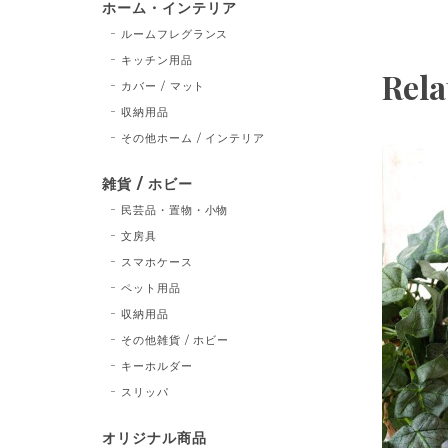
ホーム・インテリア
ルームフレグランス
キッチン用品
Rela
カバー / マット
収納用品
その他ホーム / インテリア
雑貨 / ホビー
民芸品・置物・小物
文房具
スマホケース
ペット用品
収納用品
その他雑貨 / ホビー
キーホルダー
スリッパ
オリジナル商品