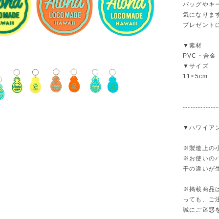
バッグやキ
気になりま
プレゼント
▼素材
PVC・合金
▼サイズ
11×5cm
--------------
▼ハワイア
※製造上の
※お使いの
干の違いが
※掲載商品
っても、ご
誠にご迷惑