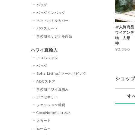
バッグ
バッグインバッグ
ペットボトルカバー
≪人気商品
パウスカート
ワイアンテ
その他オリジナル商品
物 人形 フ
神
¥3,080
ハワイ直輸入
アロハシャツ
バッグ
Soha Living/ ソーハリビング
ショッ
ABCストア
その他ハワイ直輸入
す
アクセサリー
ファッション雑貨
CocoNene/ココネネ
スカート
ムームー