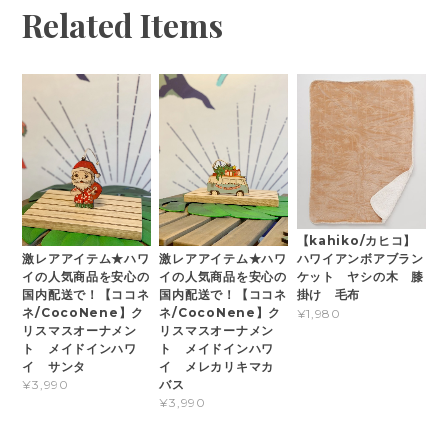
Related Items
【kahiko/カヒコ】
激レアアイテム★ハワ
激レアアイテム★ハワ
ハワイアンボアブラン
イの人気商品を安心の
イの人気商品を安心の
ケット ヤシの木 膝
国内配送で！【ココネ
国内配送で！【ココネ
掛け 毛布
ネ/CocoNene】ク
ネ/CocoNene】ク
¥1,980
リスマスオーナメン
リスマスオーナメン
ト メイドインハワ
ト メイドインハワ
イ サンタ
イ メレカリキマカ
バス
¥3,990
¥3,990