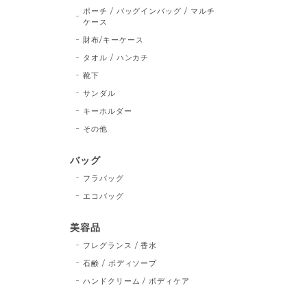
ポーチ / バッグインバッグ / マルチ
ケース
財布/キーケース
タオル / ハンカチ
靴下
サンダル
キーホルダー
その他
バッグ
フラバッグ
エコバッグ
美容品
フレグランス / 香水
石鹸 / ボディソープ
ハンドクリーム / ボディケア