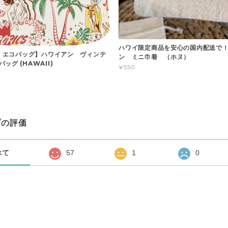
ハワイ限定商品を安心の国内配送で
II エコバッグ】ハワイアン ヴィンテ
ン ミニ巾着 （ホヌ）
ッグ (HAWAII)
¥550
プの評価
べて
57
1
0