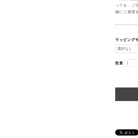
っても、ご
誠にご迷惑
--------------
ラッピング
数量