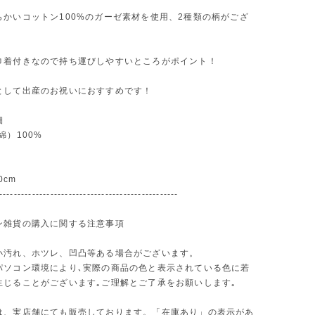
らかいコットン100%のガーゼ素材を使用、2種類の柄がござ
巾着付きなので持ち運びしやすいところがポイント！
として出産のお祝いにおすすめです！
細
綿）100%
0cm
-------------------------------------------------
ン雑貨の購入に関する注意事項
小汚れ、ホツレ、凹凸等ある場合がございます。
パソコン環境により､実際の商品の色と表示されている色に若
生じることがございます｡ご理解とご了承をお願いします｡
は、実店舗にても販売しております。「在庫あり」の表示があ