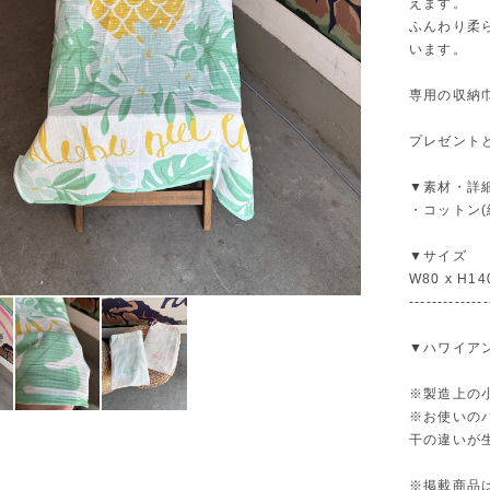
えます。
ふんわり柔
います。
専用の収納
プレゼント
▼素材・詳
・コットン(
▼サイズ
W80 x H14
--------------
▼ハワイア
※製造上の
※お使いの
干の違いが
※掲載商品