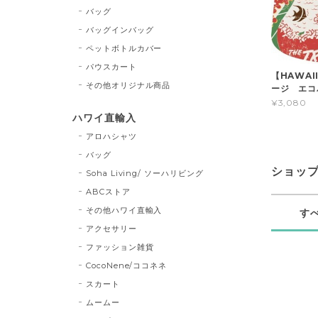
バッグ
バッグインバッグ
ペットボトルカバー
パウスカート
【HAWA
その他オリジナル商品
ージ エコバ
¥3,080
ハワイ直輸入
アロハシャツ
バッグ
ショッ
Soha Living/ ソーハリビング
ABCストア
その他ハワイ直輸入
す
アクセサリー
ファッション雑貨
CocoNene/ココネネ
スカート
ムームー