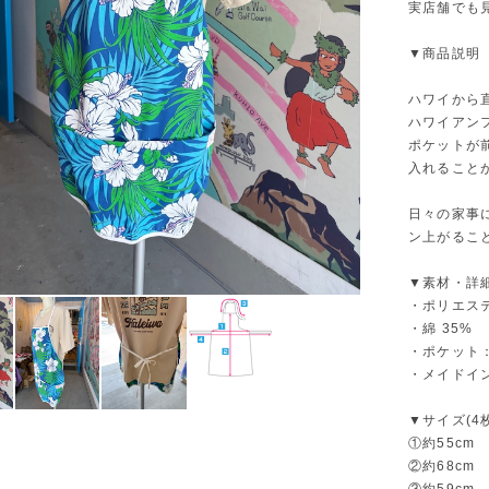
実店舗でも
▼商品説明
ハワイから
ハワイアン
ポケットが
入れること
日々の家事
ン上がるこ
▼素材・詳
・ポリエステ
・綿 35%
・ポケット
・メイドイ
▼サイズ(4
①約55cm
②約68cm