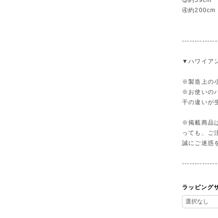
③約59cm
④約200cm
--------------
▼ハワイア
※製造上の
※お使いの
干の違いが
※掲載商品
っても、ご
誠にご迷惑
--------------
ラッピング