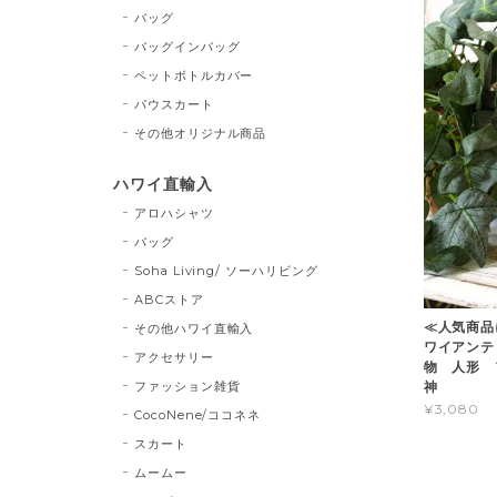
バッグ
バッグインバッグ
ペットボトルカバー
パウスカート
その他オリジナル商品
ハワイ直輸入
アロハシャツ
バッグ
Soha Living/ ソーハリビング
ABCストア
≪人気商品
その他ハワイ直輸入
ワイアンテ
アクセサリー
物 人形 フ
ファッション雑貨
神
¥3,080
CocoNene/ココネネ
スカート
ムームー