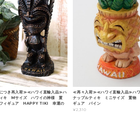
につき再入荷≫≪ハワイ直輸入品≫ハ
≪再々入荷≫≪ハワイ直輸入品≫ハ
ィキ Mサイズ ハワイの神様 置
ナップルティキ ミニサイズ 置物
ィギュア HAPPY TIKI 幸運の
ギュア パイン
¥2,310