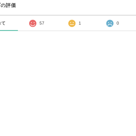
プの評価
べて
57
1
0