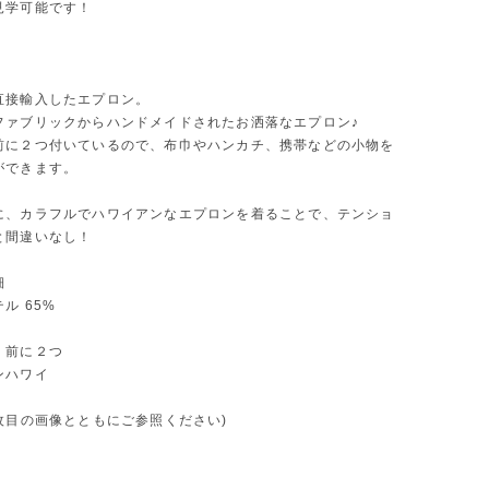
見学可能です！
直接輸入したエプロン。
ファブリックからハンドメイドされたお洒落なエプロン♪
前に２つ付いているので、布巾やハンカチ、携帯などの小物を
ができます。
に、カラフルでハワイアンなエプロンを着ることで、テンショ
と間違いなし！
細
ル 65%
：前に２つ
ンハワイ
枚目の画像とともにご参照ください)