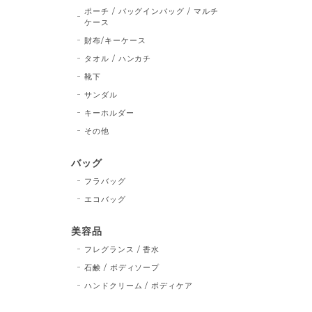
ポーチ / バッグインバッグ / マルチ
ケース
財布/キーケース
タオル / ハンカチ
靴下
サンダル
キーホルダー
その他
バッグ
フラバッグ
エコバッグ
美容品
フレグランス / 香水
石鹸 / ボディソープ
ハンドクリーム / ボディケア