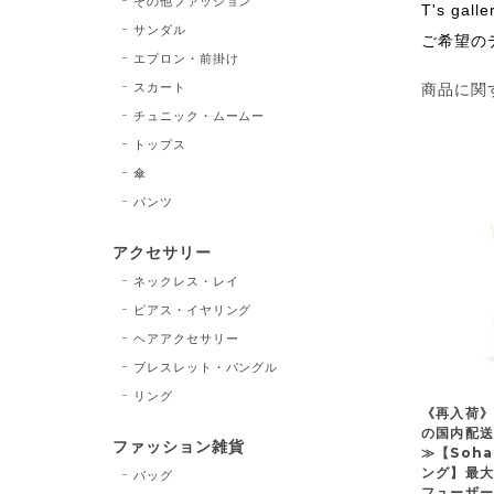
その他ファッション
T's 
サンダル
ご希望の
エプロン・前掛け
スカート
商品に関
チュニック・ムームー
トップス
傘
パンツ
アクセサリー
ネックレス・レイ
ピアス・イヤリング
ヘアアクセサリー
ブレスレット・バングル
リング
《再入荷》
の国内配
ファッション雑貨
≫【Soha
ング】最大
バッグ
フューザ