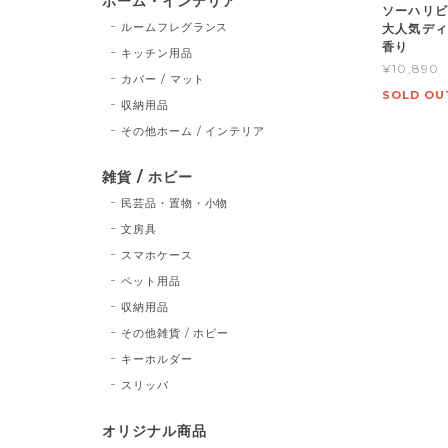
ホーム・インテリア
ソーハリ
ルームフレグランス
大人気ディ
香り
キッチン用品
¥10,890
カバー / マット
SOLD OU
収納用品
その他ホーム / インテリア
雑貨 / ホビー
民芸品・置物・小物
文房具
スマホケース
ペット用品
収納用品
その他雑貨 / ホビー
キーホルダー
スリッパ
オリジナル商品