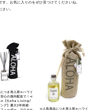
可能です。お気に入りのをぜひ見つけてくださいね。
ださい。
品につき再入荷≫ハワイ
を安心の国内配送で！≪
【Soha Living/
ビング】最大2年持続
≪人気商品につき再入荷≫ハワイ
ィフューザー マウナケ