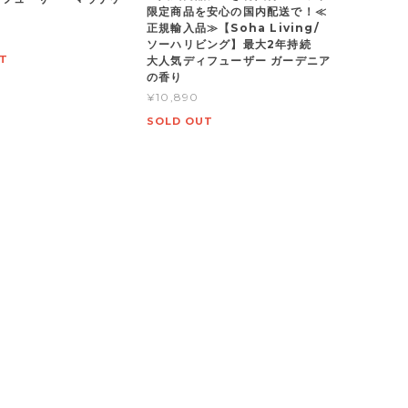
限定商品を安心の国内配送で！≪
正規輸入品≫【Soha Living/
ソーハリビング】最大2年持続
T
大人気ディフューザー ガーデニア
の香り
¥10,890
SOLD OUT