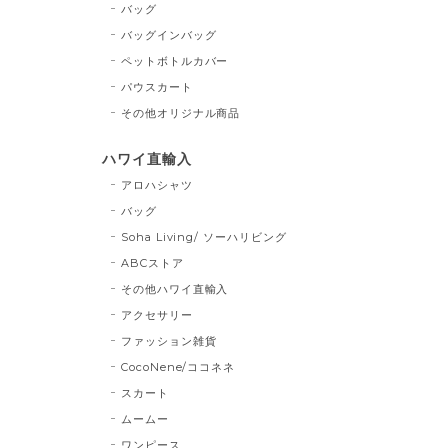
バッグ
バッグインバッグ
ペットボトルカバー
パウスカート
その他オリジナル商品
ハワイ直輸入
アロハシャツ
バッグ
Soha Living/ ソーハリビング
ABCストア
その他ハワイ直輸入
アクセサリー
ファッション雑貨
CocoNene/ココネネ
スカート
ムームー
ワンピース