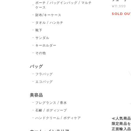
ポーチ / バッグインバッグ / マルチ
¥11,999
ケース
SOLD OU
財布/キーケース
タオル / ハンカチ
靴下
サンダル
キーホルダー
その他
バッグ
フラバッグ
エコバッグ
美容品
フレグランス / 香水
石鹸 / ボディソープ
ハンドクリーム / ボディケア
≪人気商品
限定商品を
正規輸入品≫