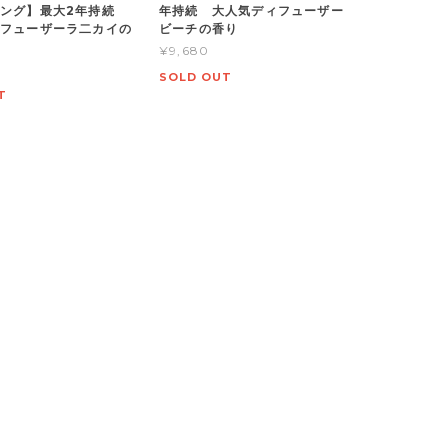
ビング】最大2年持続
年持続 大人気ディフューザー
フューザーラ二カイの
ビーチの香り
¥9,680
SOLD OUT
T