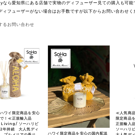
galleryなら愛知県にある店舗で実物のディフューザー見ての購入も
ディフューザーがない場合はお手数ですが以下からお問い合わせく
するお問い合わせ
ハワイ限定商品を安心
≪人気商
送で！≪正規輸入品
限定商品
 Living/ ソーハリビ
正規輸入品≫
2年持続 大人気ディ
ソーハリ
ハワイ限定商品を安心の国内配送
ー プルメリアの香り
大人気デ